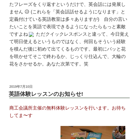
たフレーズをくり返すというだけで、英会話には発展し
ません 😥 (これらを「英会話話せるようになります」と
定義付けている英語教室は多々ありますが) 自分の言い
たいことを英語で表現できるようになったらもっと素敵
ですよね
ただクイックレスポンスと違って、今日覚え
て明日使えるというものではなく、何回もそういう経験
を積んだ後に初めて出てくるものです。最初にパッと花
を咲かせてそこで終わるか、じっくり仕込んで、大輪の
花をさかせるか。あなた次第です。笑
投
2019年7月10日
稿
英語体験レッスンのお知らせ!
日:
商工会議所主催の無料体験レッスンを行います。お待ち
してま〜す