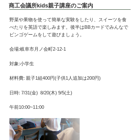
稿
商工会議所kids親子講座のご案内
日:
野菜や果物を使って簡単な実験をしたり、スイーツを食
べたりを英語で楽しみます。後半はBBカードでみんなで
ビンゴゲームをして遊びましょう。
会場:岐阜市月ノ会町2-12-1
対象:小学生
材料費: 親子1組400円(子供1人追加は200円)
日時: 7/31(金) 8/20(木) 9/5(土)
午前10:00~11:00