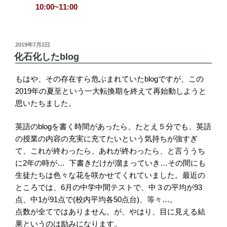
10:00~11:00
投
2019年7月2日
稿
化石化したblog
日:
もはや、その存在すら危ぶまれていたblogですが、この
2019年の夏至という一大転換期を終えて再始動しようと
思いたちました。
英語のblogを書く時間があったら、たとえ５分でも、英語
の授業の内容の充実に充てたいという気持ちが強すぎ
て、これが終わったら、あれが終わったら、と言ううち
に2年の時が… 下書きだけが溜まっていき…その間にも
生徒たちは色々な花を咲かせてくれていました。最近の
ところでは、6月の中学中間テストで、中３の平均が93
点、中1が91点で(校内平均各50点台)、等々…。
点数が全てではありません。が、やはり、目に見える結
果というのは励みになります。