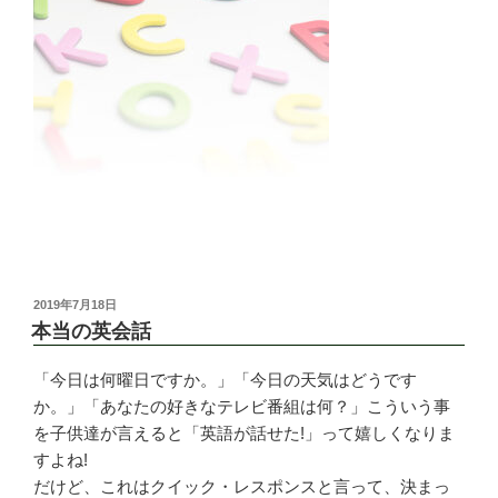
投
2019年7月18日
稿
本当の英会話
日:
「今日は何曜日ですか。」「今日の天気はどうです
か。」「あなたの好きなテレビ番組は何？」こういう事
を子供達が言えると「英語が話せた!」って嬉しくなりま
すよね!
だけど、これはクイック・レスポンスと言って、決まっ