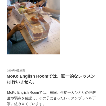
投
2026年6月27日
稿
MoKo English Roomでは、画一的なレッスン
日:
は行いません。
MoKo English Roomでは、毎回、生徒一人ひとりの理解
度や弱点を確認し、その子に合ったレッスンプランを丁
寧に組み立てています。