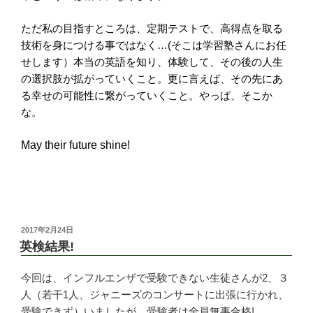
ただ私の目指すところは、定期テストで、高得点を取る
技術を身につける事ではなく…(そこは学習塾さんにお任
せします）本当の英語を知り、体験して、その後の人生
の選択肢が拡がっていくこと。更に言えば、その先にあ
る幸せの可能性に繋がっていくこと。やっぱ、そこか
な。
May their future shine!
投
2017年2月24日
稿
英検結果!
日:
今回は、インフルエンザで受験できない生徒さんが2、３
人（若干1人、ジャニーズのコンサートに出張に行かれ、
受験できず）いましたが、受験者は全員無事合格!