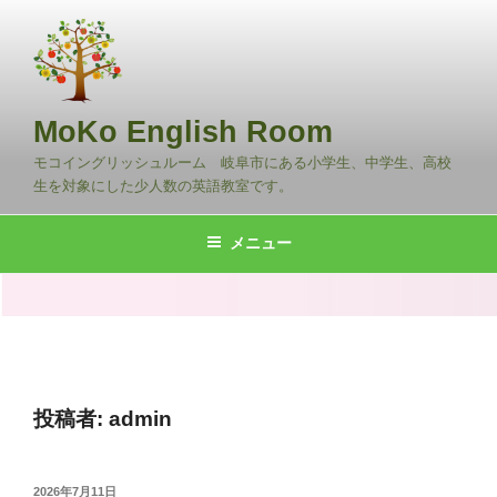
コ
ン
テ
ン
ツ
MoKo English Room
へ
モコイングリッシュルーム 岐阜市にある小学生、中学生、高校
ス
生を対象にした少人数の英語教室です。
キ
ッ
メニュー
プ
投稿者:
admin
投
2026年7月11日