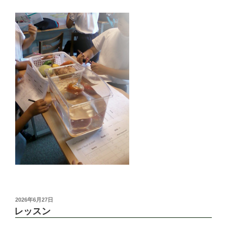
投
2026年6月27日
稿
レッスン
日: