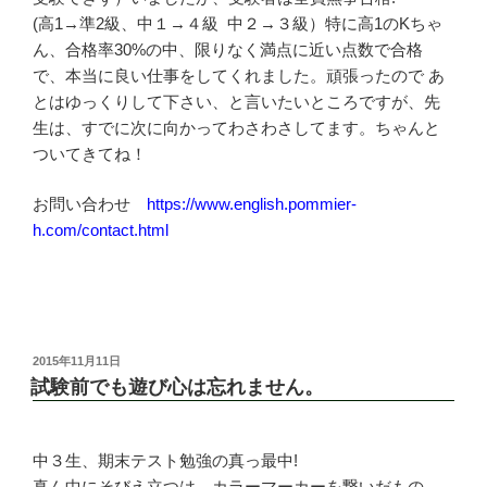
(高1→準2級、中１→４級 中２→３級）特に高1のKちゃ
ん、合格率30%の中、限りなく満点に近い点数で合格
で、本当に良い仕事をしてくれました。頑張ったので あ
とはゆっくりして下さい、と言いたいところですが、先
生は、すでに次に向かってわさわさしてます。ちゃんと
ついてきてね！
お問い合わせ
https://www.english.pommier-
h.com/contact.html
投
2015年11月11日
稿
試験前でも遊び心は忘れません。
日:
中３生、期末テスト勉強の真っ最中!
真ん中にそびえ立つは、カラーマーカーを繋いだもの。