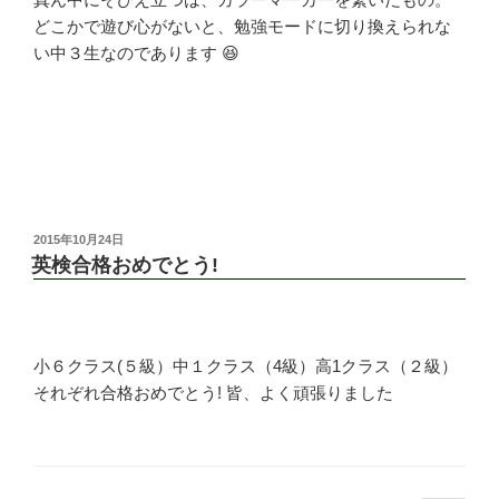
どこかで遊び心がないと、勉強モードに切り換えられな
い中３生なのであります 😆
投
2015年10月24日
稿
英検合格おめでとう!
日:
小６クラス(５級）中１クラス（4級）高1クラス（２級）
それぞれ合格おめでとう! 皆、よく頑張りました