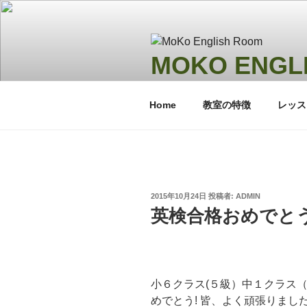
コ
ン
テ
ン
MOKO ENGL
ツ
モコイングリッシュルーム 岐
へ
Home
教室の特徴
レッス
ス
キ
ッ
プ
投
2015年10月24日
投稿者:
ADMIN
稿
英検合格おめでとう
日:
小６クラス(５級）中１クラス
めでとう! 皆、よく頑張りまし