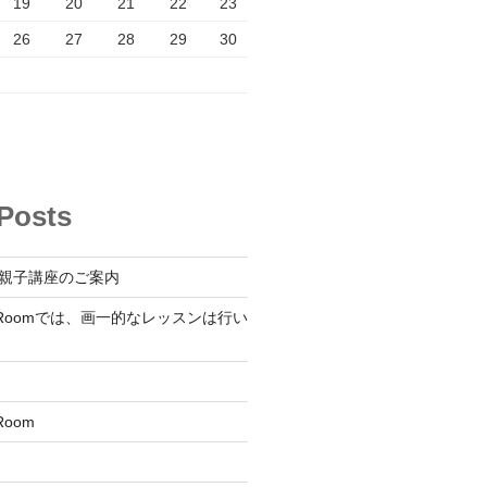
19
20
21
22
23
26
27
28
29
30
Posts
s親子講座のご案内
ish Roomでは、画一的なレッスンは行い
 Room