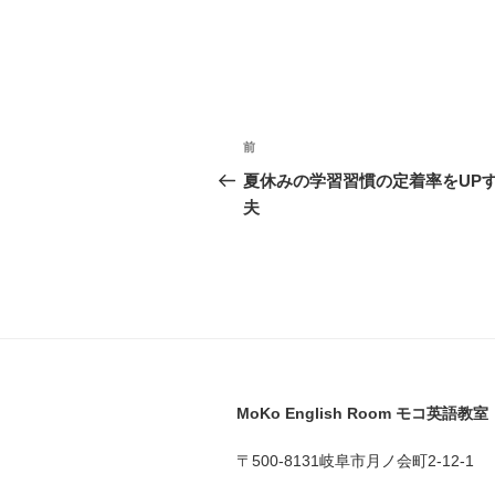
投
前
前
稿
の
夏休みの学習習慣の定着率をUP
投
夫
ナ
稿
ビ
ゲ
ー
シ
ョ
MoKo English Room モコ英語教室
ン
〒500-8131岐阜市月ノ会町2-12-1