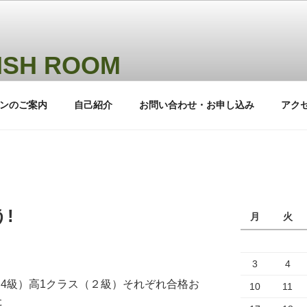
ISH ROOM
阜市にある小学生、中学生、高校生を対象にした少人数の英語
ンのご案内
自己紹介
お問い合わせ・お申し込み
アク
!
月
火
3
4
（4級）高1クラス（２級）それぞれ合格お
10
11
た