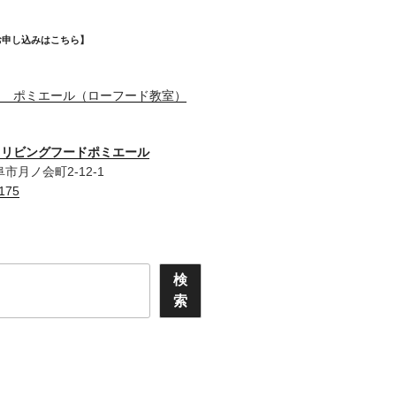
お申し込みはこちら】
ド ポミエール（ローフード教室）
＆リビングフードポミエール
岐阜市月ノ会町2-12-1
175
検
索