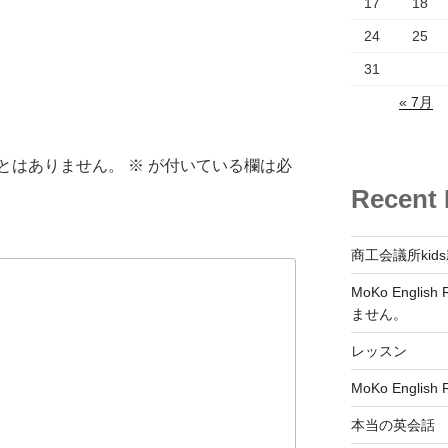
17
18
24
25
31
« 7月
とはありません。
※
が付いている欄は必
Recent 
商工会議所kid
MoKo Engl
ません。
レッスン
MoKo English
本当の英会話