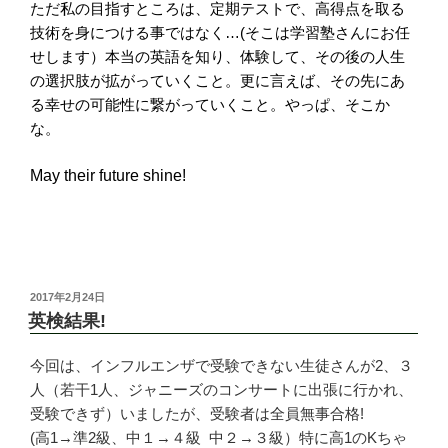
ただ私の目指すところは、定期テストで、高得点を取る
技術を身につける事ではなく…(そこは学習塾さんにお任
せします）本当の英語を知り、体験して、その後の人生
の選択肢が拡がっていくこと。更に言えば、その先にあ
る幸せの可能性に繋がっていくこと。やっぱ、そこか
な。
May their future shine!
投
2017年2月24日
稿
英検結果!
日:
今回は、インフルエンザで受験できない生徒さんが2、３
人（若干1人、ジャニーズのコンサートに出張に行かれ、
受験できず）いましたが、受験者は全員無事合格!
(高1→準2級、中１→４級 中２→３級）特に高1のKちゃ