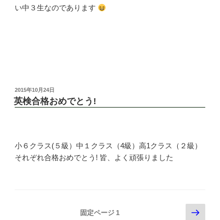
い中３生なのであります
投
2015年10月24日
稿
英検合格おめでとう!
日:
小６クラス(５級）中１クラス（4級）高1クラス（２級）
それぞれ合格おめでとう! 皆、よく頑張りました
投
次
固定ページ
1