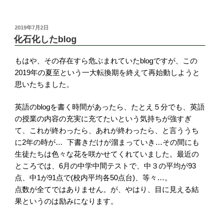
投
2019年7月2日
稿
化石化したblog
日:
もはや、その存在すら危ぶまれていたblogですが、この
2019年の夏至という一大転換期を終えて再始動しようと
思いたちました。
英語のblogを書く時間があったら、たとえ５分でも、英語
の授業の内容の充実に充てたいという気持ちが強すぎ
て、これが終わったら、あれが終わったら、と言ううち
に2年の時が… 下書きだけが溜まっていき…その間にも
生徒たちは色々な花を咲かせてくれていました。最近の
ところでは、6月の中学中間テストで、中３の平均が93
点、中1が91点で(校内平均各50点台)、等々…。
点数が全てではありません。が、やはり、目に見える結
果というのは励みになります。