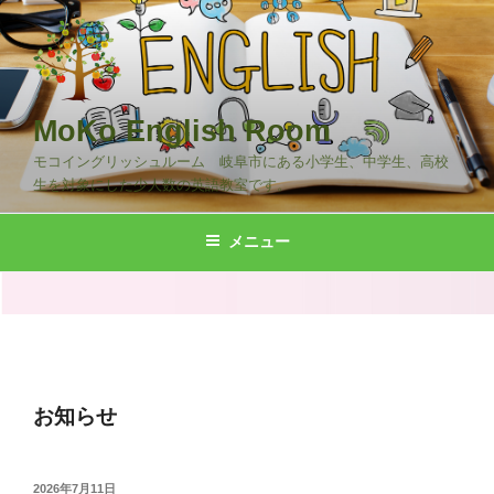
コ
ン
テ
ン
ツ
MoKo English Room
へ
モコイングリッシュルーム 岐阜市にある小学生、中学生、高校
ス
生を対象にした少人数の英語教室です。
キ
ッ
メニュー
プ
お知らせ
投
2026年7月11日