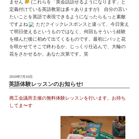
ません
(これらを「英会話話せるようになります」と
定義付けている英語教室は多々ありますが) 自分の言い
たいことを英語で表現できるようになったらもっと素敵
ですよね
ただクイックレスポンスと違って、今日覚え
て明日使えるというものではなく、何回もそういう経験
を積んだ後に初めて出てくるものです。最初にパッと花
を咲かせてそこで終わるか、じっくり仕込んで、大輪の
花をさかせるか。あなた次第です。笑
投
2019年7月10日
稿
英語体験レッスンのお知らせ!
日:
商工会議所主催の無料体験レッスンを行います。お待ち
してま〜す