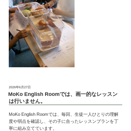
投
2026年6月27日
稿
MoKo English Roomでは、画一的なレッスン
日:
は行いません。
MoKo English Roomでは、毎回、生徒一人ひとりの理解
度や弱点を確認し、その子に合ったレッスンプランを丁
寧に組み立てています。