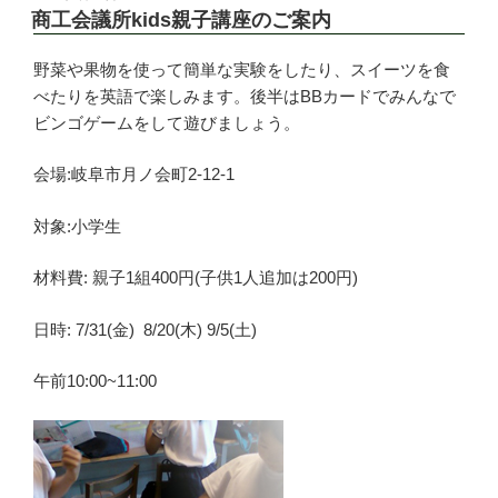
稿
商工会議所kids親子講座のご案内
日:
野菜や果物を使って簡単な実験をしたり、スイーツを食
べたりを英語で楽しみます。後半はBBカードでみんなで
ビンゴゲームをして遊びましょう。
会場:岐阜市月ノ会町2-12-1
対象:小学生
材料費: 親子1組400円(子供1人追加は200円)
日時: 7/31(金) 8/20(木) 9/5(土)
午前10:00~11:00