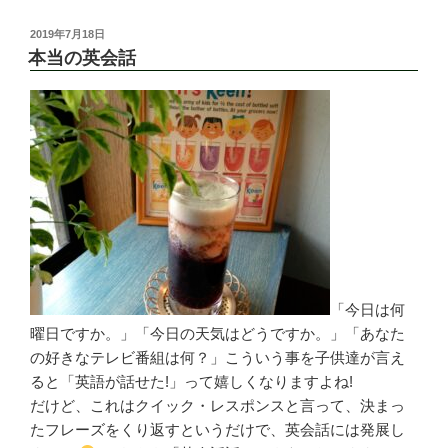
投
2019年7月18日
稿
本当の英会話
日:
「今日は何
曜日ですか。」「今日の天気はどうですか。」「あなた
の好きなテレビ番組は何？」こういう事を子供達が言え
ると「英語が話せた!」って嬉しくなりますよね!
だけど、これはクイック・レスポンスと言って、決まっ
たフレーズをくり返すというだけで、英会話には発展し