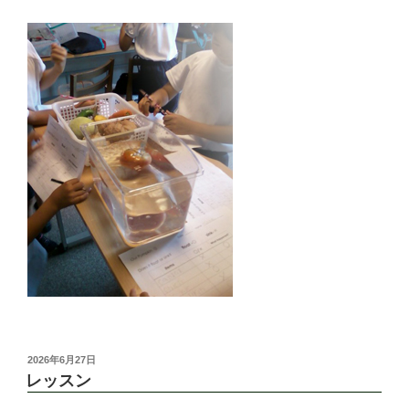
投
2026年6月27日
稿
レッスン
日: