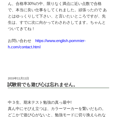
ん、合格率30%の中、限りなく満点に近い点数で合格
で、本当に良い仕事をしてくれました。頑張ったので あ
とはゆっくりして下さい、と言いたいところですが、先
生は、すでに次に向かってわさわさしてます。ちゃんと
ついてきてね！
お問い合わせ
https://www.english.pommier-
h.com/contact.html
投
2015年11月11日
稿
試験前でも遊び心は忘れません。
日:
中３生、期末テスト勉強の真っ最中!
真ん中にそびえ立つは、カラーマーカーを繋いだもの。
どこかで遊び心がないと、勉強モードに切り換えられな