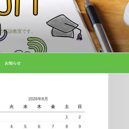
の英語教室です。
お知らせ
2026年8月
火
水
木
金
土
日
1
2
4
5
6
7
8
9