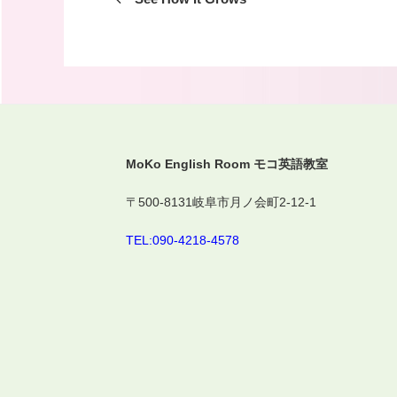
ナ
投
ビ
稿
ゲ
ー
シ
ョ
ン
MoKo English Room モコ英語教室
〒500-8131岐阜市月ノ会町2-12-1
TEL:090-4218-4578