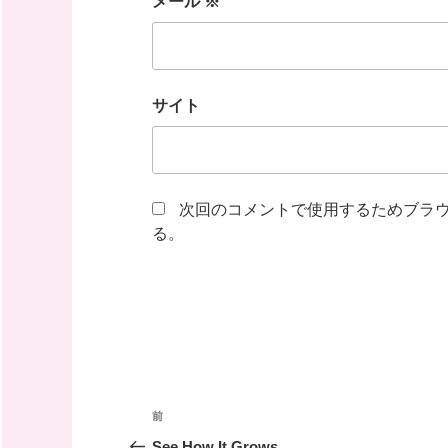
メール
※
サイト
次回のコメントで使用するためブラ
る。
投
前
前
稿
の
See How It Grows