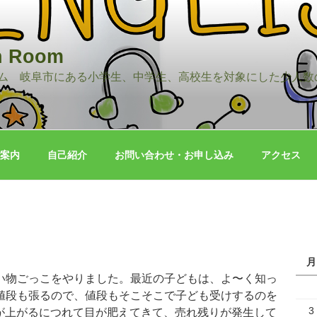
h Room
ム 岐阜市にある小学生、中学生、高校生を対象にした少人数
ご案内
自己紹介
お問い合わせ・お申し込み
アクセス
月
い物ごっこをやりました。最近の子どもは、よ〜く知っ
値段も張るので、値段もそこそこで子ども受けするのを
3
が上がるにつれて目が肥えてきて、売れ残りが発生して