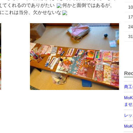
えてくれるのでありがたい
何かと面倒ではあるが、
10
上げるためにこれは当分、欠かせないな
17
24
31
Rec
商工
Mo
ませ
レッ
MoK