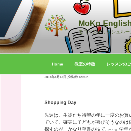
コ
ン
テ
MoKo Englis
ン
ツ
モコイングリッシュルー
へ
ス
キ
ッ
Home
教室の特徴
レッスンの
プ
投
2014年4月13日
投稿者:
admin
稿
日:
Shopping Day
先週は、生徒たち待望の年に一度のお買
ていて、確実に子どもが喜びそうなのは
探すのが、かなり至難の技で..
学年
.(^・^;)