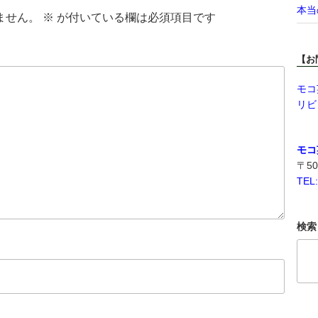
本当
ません。
※
が付いている欄は必須項目です
【お
モコ
リビ
モコ
〒50
TEL
検索